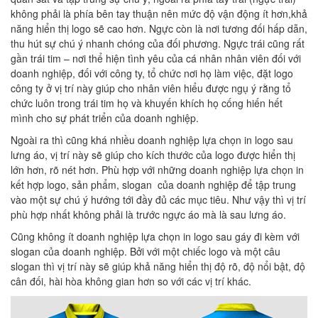
không phải là phía bên tay thuận nên mức độ vận động ít hơn,khả
năng hiển thị logo sẽ cao hơn. Ngực còn là nơi tương đối hấp dẫn,
thu hút sự chú ý nhanh chóng của đối phương. Ngực trái cũng rất
gần trái tim – nơi thể hiện tình yêu của cá nhân nhân viên đối với
doanh nghiệp, đối với công ty, tổ chức nơi họ làm việc, đặt logo
công ty ở vị trí này giúp cho nhân viên hiểu được ngụ ý rằng tổ
chức luôn trong trái tim họ và khuyến khích họ cống hiến hết
mình cho sự phát triển của doanh nghiệp.
Ngoài ra thì cũng khá nhiều doanh nghiệp lựa chọn in logo sau
lưng áo, vị trí này sẽ giúp cho kích thước của logo được hiển thị
lớn hơn, rõ nét hơn. Phù hợp với những doanh nghiệp lựa chọn in
kết hợp logo, sản phẩm, slogan của doanh nghiệp để tập trung
vào một sự chú ý hướng tới đầy đủ các mục tiêu. Như vậy thì vị trí
phù hợp nhất không phải là trước ngực áo mà là sau lưng áo.
Cũng không ít doanh nghiệp lựa chọn in logo sau gáy đi kèm với
slogan của doanh nghiệp. Bởi với một chiếc logo và một câu
slogan thì vị trí này sẽ giúp khả năng hiển thị độ rõ, độ nổi bật, độ
cân đối, hài hòa không gian hơn so với các vị trí khác.