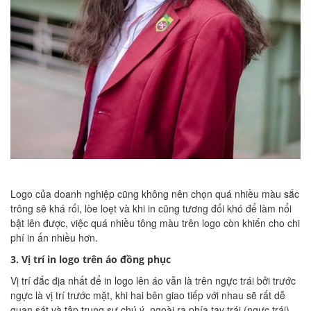
Logo của doanh nghiệp cũng không nên chọn quá nhiều màu sắc
trông sẽ khá rối, lòe loẹt và khi in cũng tương đối khó để làm nổi
bật lên được, việc quá nhiều tông màu trên logo còn khiến cho chi
phí in ấn nhiều hơn.
3. Vị trí in logo trên áo đồng phục
Vị trí đắc địa nhất để in logo lên áo vẫn là trên ngực trái bởi trước
ngực là vị trí trước mặt, khi hai bên giao tiếp với nhau sẽ rất dễ
quan sát và tập trung sự chú ý, ngoài ra phía tay trái (ngực trái)