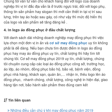
Chúng tôi vẫn tư vấn cho khách hàng đối với logo của doanh
nghiệp thì vị trí đắc địa vẫn là ở trước ngực trái, đối với logo phụ,
thông tin sản phẩm hay slogan thì mới cần thiết in tại vị trí sau
lưng, trên tay áo hoặc sau gáy, có như vậy thì mức độ hiển thị
của logo và sản phẩm sẽ tăng đáng kể .
4.
In logo áo đồng phục ở đâu chất lượng
Với danh sách dài những doanh nghiệp may đồng phục thì việc
lựa chọn một đơn vị in ấn và
cơ sở may đồng phục
uy tín không
phải là dễ dàng. Nếu bạn chưa tìm được điểm in logo áo đồng
phục hay may áo đồng phục uy tín, chất lượng thì hãy tìm tới
chúng tôi. Cơ sở may đồng phục 2019 uy tín, chất lượng, chúng
tôi chuyên cung cấp các loại áo đồng phục công sở, trường học,
áo lớp, áo nhóm, đồng phục bảo hộ, bảo vệ, bệnh viện, đồng
phục nhà hàng, khách sạn, quán ăn,… nhận in, thêu logo lên áo
đồng phục, nhanh chóng, chất lượng, công nghệ in hiện đại, giao
hàng tận nơi, bảo hành sản phẩm theo đúng cam kết
Tin liên quan
Những điều cần chú ý khi may đồng phục năm 2019