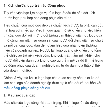
1. Kích thước logo trên áo đồng phục
Tùy vào việc bạn lựa chọn vị trí in logo ở đâu để cân đối kích
thước logo phù hợp cho đồng phục của mình.
Tiêu chuẩn của một logo đẹp và chuẩn kích thước là phải cân đối,
hài hòa với chiếc áo. Việc in logo quá nhỏ sẽ khiến cho việc hiển
thị của logo đối với những đối tượng cần thiết bị giảm đi, logo quá
nhỏ cũng làm giảm sự quan sát của người đối diện, giảm sự chú ý
và nổi bật của logo, dẫn đến giảm hiệu quả nhận diện thương
hiệu của doanh nghiệp. Ngược lại, logo quá to sẽ khiến cho tổng
thể chiếc áo trở nên kệch cỡm, khó coi, mất thẩm mỹ, khiến cho
người đối diện đánh giá không cao gu thẩm mỹ và độ tinh tế trong
bộ đồng phục của doanh nghiệp bạn, từ đó đánh giá thấp vị thế
của doanh nghiệp.
Chính vì vậy mà khi in logo bạn cần quan sát kỹ bản thiết kế để
làm sao logo của doanh nghiệp thực sự là cân đối và hài hòa với
mẫu đồng phục công sở 2019
.
2.
Màu sắc của logo
Màu sắc của logo cũng rất quan trọng. Khi in logo lên áo đồng