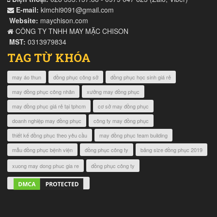
E-mail:
kimchi9091@gmail.com
Website:
maychison.com
CÔNG TY TNHH MAY MẶC CHISON
MST:
0313979834
TAG TỪ KHÓA
may áo thun
đồng phục công sở
đồng phục học sinh giá rẻ
may đồng phục công nhân
xưởng may đồng phục
may đồng phục giá rẻ tại tphcm
cơ sở may đồng phục
doanh nghiệp may đồng phục
công ty may đồng phục
thiết kế đồng phục theo yêu cầu
may đồng phục team building
mẫu đồng phục bệnh viện
đồng phục công ty
bảng size đồng phục 2019
xuong may dong phuc gia re
đồng phục công ty