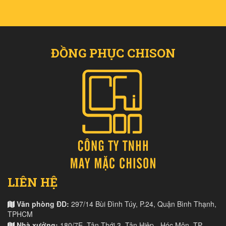
ĐỒNG PHỤC CHISON
LIÊN HỆ
Văn phòng ĐD:
297/14 Bùi Đình Túy, P.24, Quận Bình Thạnh,
TPHCM
Nhà xưởng:
180/7E, Tân Thới 3, Tân Hiệp - Hóc Môn, TP