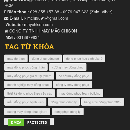
HCM
Điện thoại:
028 355.157.88 - 0979 047 623 (Zalo, Viber)
E-mail:
kimchi9091@gmail.com
Website:
maychison.com
CÔNG TY TNHH MAY MẶC CHISON
MST:
0313979834
TAG TỪ KHÓA
may áo thun
đồng phục công sở
đồng phục học sinh giá rẻ
may đồng phục công nhân
xưởng may đồng phục
may đồng phục giá rẻ tại tphcm
cơ sở may đồng phục
doanh nghiệp may đồng phục
công ty may đồng phục
thiết kế đồng phục theo yêu cầu
may đồng phục team building
mẫu đồng phục bệnh viện
đồng phục công ty
bảng size đồng phục 2019
xuong may dong phuc gia re
đồng phục công ty