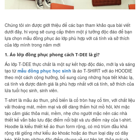
Chúng tôi xin được giới thiệu để các bạn tham khảo qua bài viết
dưới đây, hi vọng sẽ cung cấp thêm một ý tưởng độc đáo để bạn
lựa chọn mẫu đồng phục áo lớp phù hợp với cá tính và sở thích
của lớp mình trong năm mới
1.
Áo lớp đồng phục phong cách T-DEE là gì?
Áo lớp T-DEE thực chất là một sự kết hợp độc đáo, mới lạ và sáng
tạo từ
mẫu đồng phục học sinh
là áo T-SHIRT với áo HOODIE
theo một cách cộng hưởng, bổ sung cùng những họa tiết khác lạ,
cá tính và được đánh giá là phù hợp nhất với cá tính, sở thích của
lứa tuổi học sinh, sinh viên.
T-shirt là mẫu áo thun, phổ biến là cổ tròn hay cổ tim, với chất liệu
vải thoáng mát, mềm mại và dễ dàng thấm hút mồ hôi, khi mặc
tạo cảm giác thỏa mái, mềm, nhẹ cho người mặc nên các nhà
thiết kế vẫn bảo lưu đặc điểm nổi bật và ưu điểm này của t-shirt.
Hoodie là kiểu thiết kế áo thun form rộng, có mũ trùm đầu khá
rộng rãi giống như kiểu áo khoác hoặc áo thun loại dày có dây
kéo. Kết hợp những đặc điểm chung về sự tiện lợi, thỏa mái và