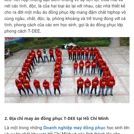
nét các tính, độc, là của hai loại áo lại với nhau, các nhà thiết kế
cho ra đời một mẫu áo đồng phục lớp mang đậm chất hiphop vô
cùng ngầu, chất, độc, lạ, phóng khoáng và trẻ trung đúng với cá
tính, phong cách của các em học sinh, gọi là áo đồng phục lớp
phong cách T-DEE.
2. Địa chỉ may áo đồng phục T-DEE tại Hồ Chí Minh
Là một trong những
Doanh nghiệp may đồng phục
học sinh lớn
và uy tín nhất khu vực Hồ Chí Minh và các tỉnh thành lân cận,