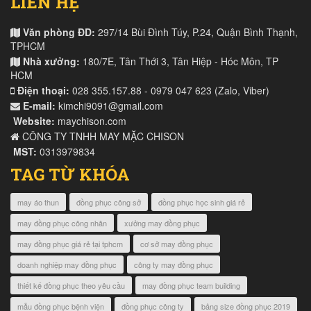
LIÊN HỆ
Văn phòng ĐD:
297/14 Bùi Đình Túy, P.24, Quận Bình Thạnh,
TPHCM
Nhà xưởng:
180/7E, Tân Thới 3, Tân Hiệp - Hóc Môn, TP
HCM
Điện thoại:
028 355.157.88 - 0979 047 623 (Zalo, Viber)
E-mail:
kimchi9091@gmail.com
Website:
maychison.com
CÔNG TY TNHH MAY MẶC CHISON
MST:
0313979834
TAG TỪ KHÓA
may áo thun
đồng phục công sở
đồng phục học sinh giá rẻ
may đồng phục công nhân
xưởng may đồng phục
may đồng phục giá rẻ tại tphcm
cơ sở may đồng phục
doanh nghiệp may đồng phục
công ty may đồng phục
thiết kế đồng phục theo yêu cầu
may đồng phục team building
mẫu đồng phục bệnh viện
đồng phục công ty
bảng size đồng phục 2019