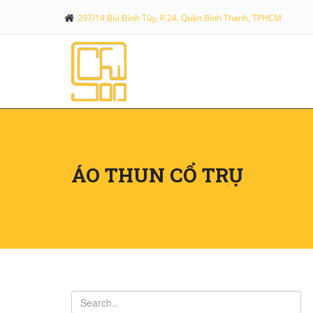
297/14 Bùi Đình Túy, P.24, Quận Bình Thạnh, TPHCM
ÁO THUN CỔ TRỤ