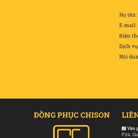
Họ tên:
E-mail:
Điện th
Dịch vụ
Nội dun
ĐỒNG PHỤC CHISON
LIÊ
Văn 
P.24, Q