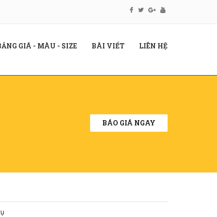
RENT)
(CURRENT)
(CURRENT)
(CURRENT)
BẢNG GIÁ - MÀU - SIZE
BÀI VIẾT
LIÊN HỆ
BÁO GIÁ NGAY
rụ