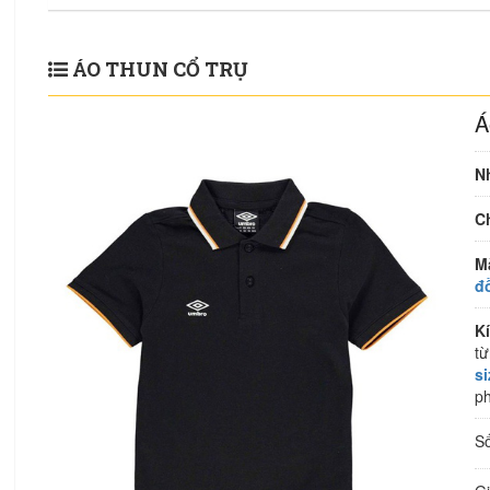
ÁO THUN CỔ TRỤ
Á
N
Ch
M
đ
K
từ
s
ph
S