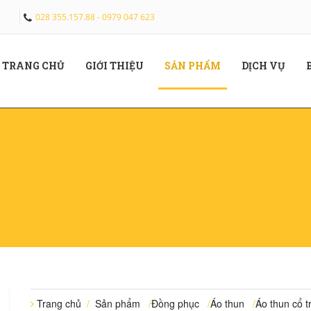
028 355.157.88 - 0979 047 623
(CURRENT)
(CURRENT)
(CURRENT)
(CUR
TRANG CHỦ
GIỚI THIỆU
SẢN PHẨM
DỊCH VỤ
Trang chủ
/
Sản phẩm
/
Đồng phục
/
Áo thun
/
Áo thun cổ t