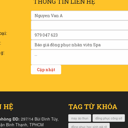
THÔNG TIN LIÊN HỆ
oại:
:
g:
N HỆ
TAG TỪ KHÓA
may áo thun
đồng phục công sở
phòng ĐD:
297/14 Bùi Đình Túy,
uận Bình Thạnh, TPHCM
đồng phục học sinh giá rẻ