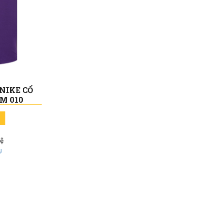
NIKE CỔ
M 010
hệ
ụ