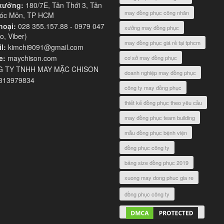
xưởng:
180/7E, Tân Thới 3, Tân
may đồng phục công nhân
Hóc Môn, TP HCM
hoại:
028 355.157.88 - 0979 047
xưởng may đồng phục
o, Viber)
may đồng phục giá rẻ tại tphcm
l:
kimchi9091@gmail.com
e:
maychison.com
cơ sở may đồng phục
 TY TNHH MAY MẶC CHISON
doanh nghiệp may đồng phục
313979834
công ty may đồng phục
thiết kế đồng phục theo yêu cầu
may đồng phục team building
mẫu đồng phục bệnh viện
đồng phục công ty
bảng size đồng phục 2019
xuong may dong phuc gia re
đồng phục công ty