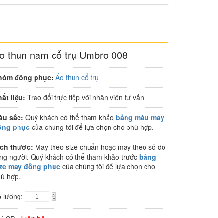
o thun nam cổ trụ Umbro 008
hóm đồng phục:
Áo thun cổ trụ
ất liệu:
Trao đổi trực tiếp với nhân viên tư vấn.
àu sắc:
Quý khách có thể tham khảo
bảng màu may
ồng phục
của chúng tôi để lựa chọn cho phù hợp.
ích thước:
May theo size chuẩn hoặc may theo số đo
ng người. Quý khách có thể tham khảo trước
bảng
ize may đồng phục
của chúng tôi để lựa chọn cho
ù hợp.
ố lượng: