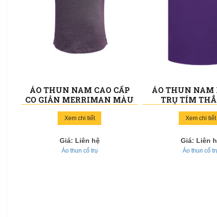
ÁO THUN NAM CAO CẤP
ÁO THUN NAM 
CO GIẢN MERRIMAN MÀU
TRỤ TÍM THẲ
NHO 011
Xem chi tiết
Xem chi tiết
Giá: Liên hệ
Giá: Liên 
Áo thun cổ trụ
Áo thun cổ tr