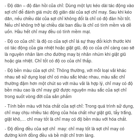
- Độ dãn – độ đàn hồi của chỉ: Dùng một lực kéo dài tác động vào
sợi chỉ để đánh giá mức độ giãn dài của sợi chỉ may. Sau khi kéo
dãn, nếu chiều dài của sợi chỉ không đổi là chỉ có độ đàn hồi tốt.
Nếu chỉ không trở lại chiều dài ban đầu là chỉ có tính mềm và dễ
uốn. Hầu hết chỉ may đều có tính mềm mại.
- Độ co của chỉ: là độ co của sợi chỉ lá sự thay đổi kích thước khi
có tác động của gia nhiệt hoặc giặt giũ, độ co của chỉ càng cao sẽ
là nguyên nhân làm cho đường may bị nhăn nhúm khi giặt giũ
hoặc gia nhiệt. Chỉ tốt có độ co của chỉ thấp.
- Độ bền màu của sợi chỉ: Thông thường, với mỗi loại vải khác
nhau sẽ sử dụng loại chỉ có màu sắc khác nhau, màu sắc chỉ
thường đậm hơn một chút so với màu vải là hợp lý, chỉ may có độ
bền màu cao là chỉ may giữ được nguyên màu sắc của sợi chỉ
trong suốt vòng đời của sản phẩm
- Tính bền màu với hóa chất của sợi chỉ: Trong quá trình sử dụng,
chỉ may chịu nhiều tác động của hóa chất như giặt giũ, tẩy trắng,
giặt khô,… chỉ may tốt là chỉ may có độ bền màu với hóa chất.
- Độ đồng đều của sợi chỉ may: chỉ may tốt là sợi chỉ may có
đường kính đồng đều và bề mặt chỉ trơn láng.