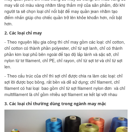
may vải có màu vàng nhằm tăng thẩm mỹ của sản phẩm, đôi khi
người ta sẽ chọn loại chỉ nổi bật để may quần jean nhằm tạo
điểm nhấn giúp cho chiếc quần trở lên khỏe khoắn hơn, nổi bật
hơn.
2. Các loại chỉ may
- Theo nguyên liệu gia công thì chỉ may gồm các loại: chỉ cotton,
chỉ cotton có thành phần polyester, chỉ từ sợi lanh, chỉ có thành
phần kim loại phủ bên ngoài để tạo độ lấp lánh và sặc sỡ, chỉ
nylon từ tơ filament, chỉ PE, chỉ rayon, chỉ từ sợi tơ và chỉ từ sợi
len.
- Theo cấu trúc của chỉ thì sợi chỉ được chia ra làm các loại: chỉ
sợi lõi được bọc bông, rất bền và dễ sử dụng; chỉ filament, chỉ
filament có hai loại bao gồm chỉ từ sợi filament nylon đơn và chỉ
multifilament là chỉ gồm nhiều sợi filament xe kết lại với nhau
3. Các loại chỉ thường dùng trong ngành may mặc