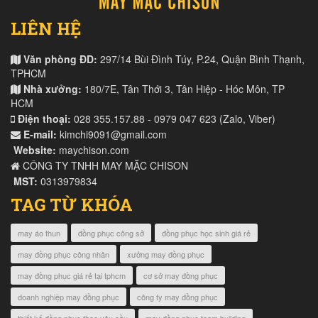
LIÊN HỆ
Văn phòng ĐD:
297/14 Bùi Đình Túy, P.24, Quận Bình Thạnh,
TPHCM
Nhà xưởng:
180/7E, Tân Thới 3, Tân Hiệp - Hóc Môn, TP
HCM
Điện thoại:
028 355.157.88 - 0979 047 623 (Zalo, Viber)
E-mail:
kimchi9091@gmail.com
Website:
maychison.com
CÔNG TY TNHH MAY MẶC CHISON
MST:
0313979834
TAG TỪ KHÓA
may áo thun
đồng phục công sở
đồng phục học sinh giá rẻ
may đồng phục công nhân
xưởng may đồng phục
may đồng phục giá rẻ tại tphcm
cơ sở may đồng phục
doanh nghiệp may đồng phục
công ty may đồng phục