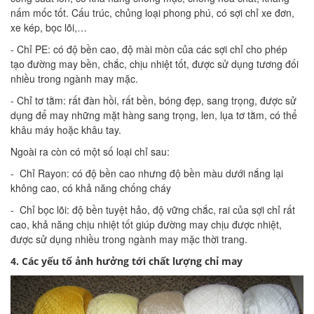
nấm mốc tốt. Cấu trúc, chủng loại phong phú, có sợi chỉ xe đơn,
xe kép, bọc lõi,…
- Chỉ PE: có độ bền cao, độ mài mòn của các sợi chỉ cho phép
tạo đường may bền, chắc, chịu nhiệt tốt, được sử dụng tương đối
nhiều trong ngành may mặc.
- Chỉ tơ tằm: rất đàn hồi, rất bền, bóng đẹp, sang trọng, được sử
dụng để may những mặt hàng sang trọng, len, lụa tơ tằm, có thể
khâu máy hoặc khâu tay.
Ngoài ra còn có một số loại chỉ sau:
- Chỉ Rayon: có độ bền cao nhưng độ bền màu dưới nắng lại
không cao, có khả năng chống cháy
- Chỉ bọc lõi: độ bền tuyệt hảo, độ vững chắc, rai của sợi chỉ rất
cao, khả năng chịu nhiệt tốt giúp đường may chịu được nhiệt,
được sử dụng nhiều trong ngành may mặc thời trang.
4. Các yếu tố ảnh hưởng tới chất lượng chỉ may