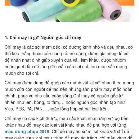
1. Chỉ may là gì? Nguồn gốc chỉ may
Chỉ may là các sợi mềm dẻo, có đường kính nhỏ và đều nhau, có
thể kéo thẳng hoặc uốn cong rất dễ dàng, được gia công để có
độ nhẵn nhất định giúp xuyên qua vải, kim khâu, được nhuộm
hoặc quét dầu để tăng độ chắc của sợi chỉ, tạo màu sắc mong
muốn cho sợi chỉ.
Chỉ may được dùng để ghép các mảnh vải lại với nhau theo mong
muốn của con người để tạo nên những sản phẩm may mặc hoàn
chỉnh, phục vụ nhu cầu cuộc sống.Chỉ may có nguồn gốc tự
nhiên như len, bông, tơ tằm,… hoặc nguồn gốc nhân tạo như
Vico, PES, PA, PAN, …hoặc tổng hợp cả hai loại trên.
Chỉ may có các kích thước, màu sắc khác nhau ứng với độ bền
khác nhau để may các loại vải khác nhau để phù hợp với từng
mẫu đồng phục 2019
. Chỉ để may áo sơ mi sẽ khác với chỉ để
may quần jean, chỉ màu trắng để may áo trắng, chỉ màu vàng để