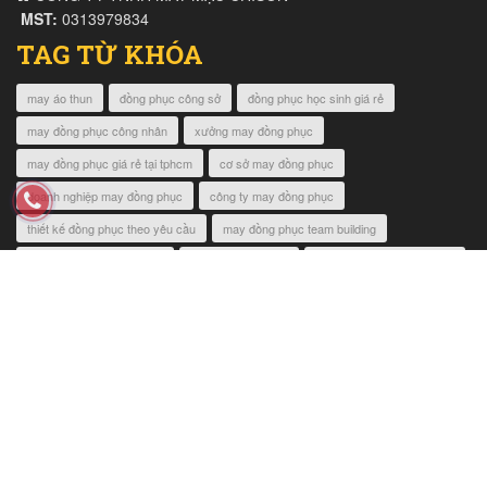
MST:
0313979834
TAG TỪ KHÓA
may áo thun
đồng phục công sở
đồng phục học sinh giá rẻ
may đồng phục công nhân
xưởng may đồng phục
may đồng phục giá rẻ tại tphcm
cơ sở may đồng phục
doanh nghiệp may đồng phục
công ty may đồng phục
thiết kế đồng phục theo yêu cầu
may đồng phục team building
mẫu đồng phục bệnh viện
đồng phục công ty
bảng size đồng phục 2019
xuong may dong phuc gia re
đồng phục công ty
Trang chủ
Giới thiệu
Báo giá ngay
Liên hệ