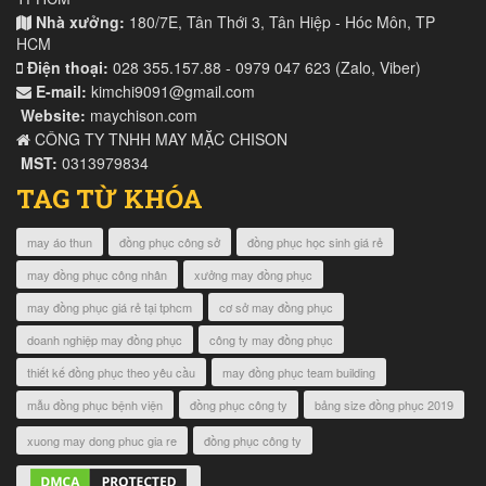
Nhà xưởng:
180/7E, Tân Thới 3, Tân Hiệp - Hóc Môn, TP
HCM
Điện thoại:
028 355.157.88 - 0979 047 623 (Zalo, Viber)
E-mail:
kimchi9091@gmail.com
Website:
maychison.com
CÔNG TY TNHH MAY MẶC CHISON
MST:
0313979834
TAG TỪ KHÓA
may áo thun
đồng phục công sở
đồng phục học sinh giá rẻ
may đồng phục công nhân
xưởng may đồng phục
may đồng phục giá rẻ tại tphcm
cơ sở may đồng phục
doanh nghiệp may đồng phục
công ty may đồng phục
thiết kế đồng phục theo yêu cầu
may đồng phục team building
mẫu đồng phục bệnh viện
đồng phục công ty
bảng size đồng phục 2019
xuong may dong phuc gia re
đồng phục công ty