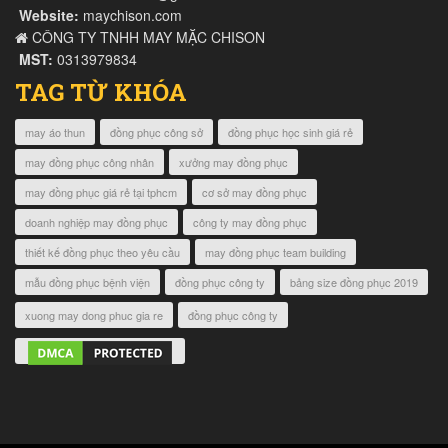
Website:
maychison.com
CÔNG TY TNHH MAY MẶC CHISON
MST:
0313979834
TAG TỪ KHÓA
may áo thun
đồng phục công sở
đồng phục học sinh giá rẻ
may đồng phục công nhân
xưởng may đồng phục
may đồng phục giá rẻ tại tphcm
cơ sở may đồng phục
doanh nghiệp may đồng phục
công ty may đồng phục
thiết kế đồng phục theo yêu cầu
may đồng phục team building
mẫu đồng phục bệnh viện
đồng phục công ty
bảng size đồng phục 2019
xuong may dong phuc gia re
đồng phục công ty