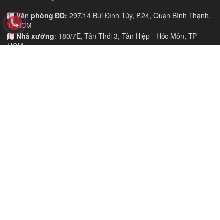
Văn phòng ĐD:
297/14 Bùi Đình Túy, P.24, Quận Bình Thạnh,
TPHCM
Nhà xưởng:
180/7E, Tân Thới 3, Tân Hiệp - Hóc Môn, TP
HCM
Điện thoại:
028 355.157.88 - 0979 047 623 (Zalo, Viber)
E-mail:
kimchi9091@gmail.com
Website:
maychison.com
CÔNG TY TNHH MAY MẶC CHISON
MST:
0313979834
TAG TỪ KHÓA
may áo thun
đồng phục công sở
đồng phục học sinh giá rẻ
may đồng phục công nhân
xưởng may đồng phục
may đồng phục giá rẻ tại tphcm
cơ sở may đồng phục
doanh nghiệp may đồng phục
công ty may đồng phục
thiết kế đồng phục theo yêu cầu
may đồng phục team building
mẫu đồng phục bệnh viện
đồng phục công ty
bảng size đồng phục 2019