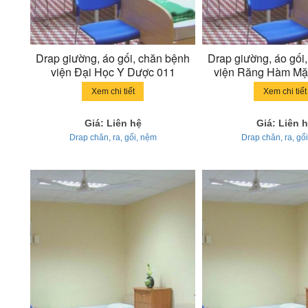
Drap giường, áo gối, chăn bệnh
Drap giường, áo gối
viện Đại Học Y Dược 011
viện Răng Hàm M
010
Xem chi tiết
Xem chi tiết
Giá: Liên hệ
Giá: Liên 
Drap chăn, ra, gối, nệm
Drap chăn, ra, gố