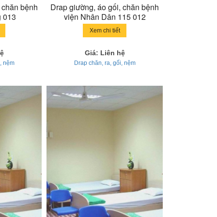
, chăn bệnh
Drap giường, áo gối, chăn bệnh
g 013
viện Nhân Dân 115 012
Xem chi tiết
hệ
Giá: Liên hệ
i, nệm
Drap chăn, ra, gối, nệm