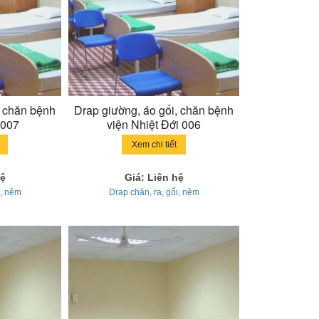
, chăn bệnh
Drap giường, áo gối, chăn bệnh
 007
viện Nhiệt Đới 006
Xem chi tiết
hệ
Giá: Liên hệ
i, nệm
Drap chăn, ra, gối, nệm