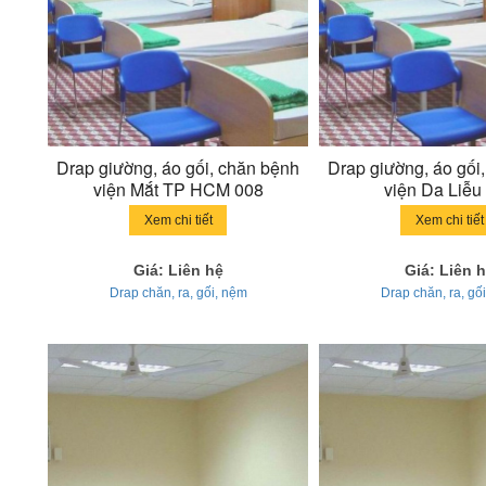
Drap giường, áo gối, chăn bệnh
Drap giường, áo gối
viện Mắt TP HCM 008
viện Da Liễu
Xem chi tiết
Xem chi tiết
Giá: Liên hệ
Giá: Liên 
Drap chăn, ra, gối, nệm
Drap chăn, ra, gố