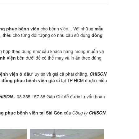
ng phục bệnh viện
cho bệnh viên... Với những
mẫu
n, thêu cho từng đối tượng có nhu cầu sử dụng
đồng
g hợp theo đúng như cầu khách hàng mong muốn và
nh viện
bên dưới để có thể may và in ấn theo đúng
ệnh viện ở đâu
" uy tin và giá cả phải chăng.
CHISON
 đồng phục bệnh viện giá sỉ
tại TP HCM được nhiều
HISON
- 08 355.157.88 Gặp Chi để được tư vấn hoàn
g phục bệnh viện tại Sài Gòn
của
Công ty
CHISON
.