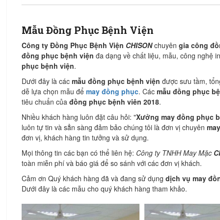
Mẫu Đồng Phục Bệnh Viện
Công ty Đồng Phục Bệnh Viện
CHISON
chuyên
gia công đồ
đồng phục bệnh viện
đa dạng về chất liệu, mẫu, công nghệ i
phục bệnh viện
.
Dưới đây là các
mẫu đồng phục bệnh viện
được sưu tầm, tổn
dễ lựa chọn mẫu để
may đồng phục
. Các
mẫu đồng phục bệ
tiêu chuẩn của
đồng phục bệnh viên 2018
.
Nhiều khách hàng luôn đặt câu hỏi: "
Xưởng may đồng phục b
luôn tự tin và sẳn sàng đảm bảo chúng tôi là đơn vị chuyên
may
đơn vị, khách hàng tin tưởng và sử dụng.
Mọi thông tin các bạn có thể liên hệ:
Công ty TNHH May Mặc
C
toàn miễn phí và báo giá để so sánh với các đơn vị khách.
Cảm ơn Quý khách hàng đã và đang sử dụng
dịch vụ may đồn
Dưới đây là các mẫu cho quý khách hàng tham khảo.