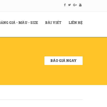
RENT)
(CURRENT)
(CURRENT)
(CURRENT)
BẢNG GIÁ - MÀU - SIZE
BÀI VIẾT
LIÊN HỆ
BÁO GIÁ NGAY