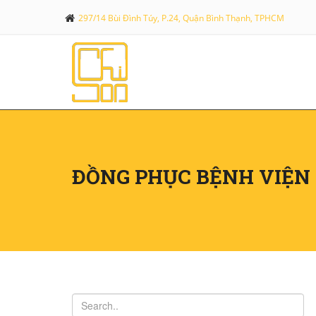
297/14 Bùi Đình Túy, P.24, Quận Bình Thạnh, TPHCM
ĐỒNG PHỤC BỆNH VIỆN