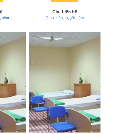
hệ
Giá: Liên hệ
i, nệm
Drap chăn, ra, gối, nệm