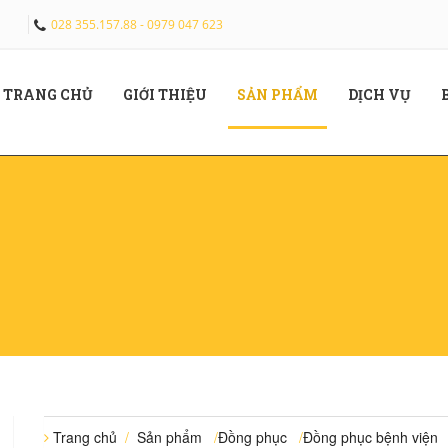
028 355.157.88 - 0979 047 623
(CURRENT)
(CURRENT)
(CURRENT)
(CUR
TRANG CHỦ
GIỚI THIỆU
SẢN PHẨM
DỊCH VỤ
Trang chủ
/
Sản phẩm
/
Đồng phục
/
Đồng phục bệnh viện