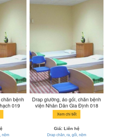
, chăn bệnh
Drap giường, áo gối, chăn bệnh
hạch 019
viện Nhân Dân Gia Định 018
Xem chi tiết
hệ
Giá: Liên hệ
i, nệm
Drap chăn, ra, gối, nệm