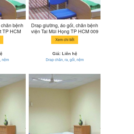
, chăn bệnh
Drap giường, áo gối, chăn bệnh
ặt TP HCM
viện Tai Mũi Họng TP HCM 009
Xem chi tiết
hệ
Giá: Liên hệ
i, nệm
Drap chăn, ra, gối, nệm