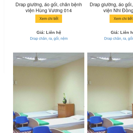
Drap giường, áo gối, chăn bệnh
Drap giường, áo gối
viện Hùng Vương 014
viện Nhi Đồn
Xem chi tiết
Xem chi tiết
Giá: Liên hệ
Giá: Liên 
Drap chăn, ra, gối, nệm
Drap chăn, ra, gố