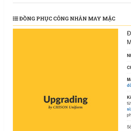
ĐỒNG PHỤC CÔNG NHÂN MAY MẶC
Đ
M
N
Ch
M
đ
K
từ
s
ph
S