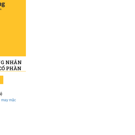
NG NHÂN
CỔ PHẦN
HONGPHU
N 009
hệ
n may mặc