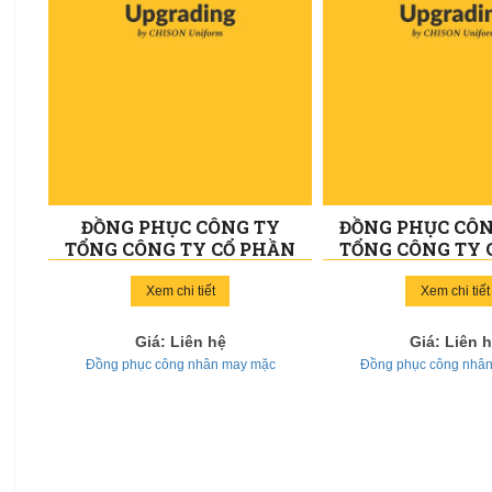
ĐỒNG PHỤC CÔNG TY
ĐỒNG PHỤC CÔ
TỔNG CÔNG TY CỔ PHẦN
TỔNG CÔNG TY 
MAY VIỆT TIẾN - PACIFIC
PHONG PHÚ - P
ENTERPRISE 010
CORPORATIO
Xem chi tiết
Xem chi tiết
Giá: Liên hệ
Giá: Liên 
Đồng phục công nhân may mặc
Đồng phục công nhâ