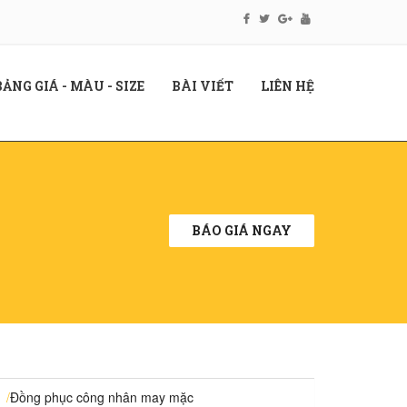
RENT)
(CURRENT)
(CURRENT)
(CURRENT)
BẢNG GIÁ - MÀU - SIZE
BÀI VIẾT
LIÊN HỆ
BÁO GIÁ NGAY
/
Đồng phục công nhân may mặc