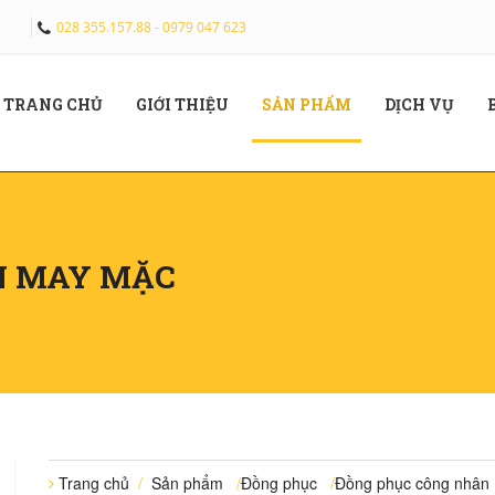
028 355.157.88 - 0979 047 623
(CURRENT)
(CURRENT)
(CURRENT)
(CUR
TRANG CHỦ
GIỚI THIỆU
SẢN PHẨM
DỊCH VỤ
N MAY MẶC
Trang chủ
/
Sản phẩm
/
Đồng phục
/
Đồng phục công nhân