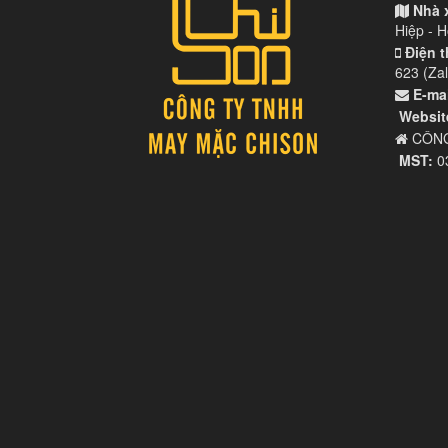
Nhà 
Hiệp - 
Điện t
623 (Zal
E-mai
Websit
CÔNG
MST:
0