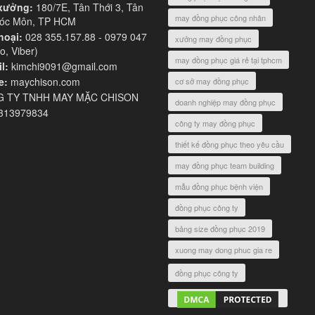
xưởng:
180/7E, Tân Thới 3, Tân
may đồng phục công nhân
Hóc Môn, TP HCM
hoại:
028 355.157.88 - 0979 047
xưởng may đồng phục
o, Viber)
may đồng phục giá rẻ tại tphcm
l:
kimchi9091@gmail.com
e:
maychison.com
cơ sở may đồng phục
 TY TNHH MAY MẶC CHISON
doanh nghiệp may đồng phục
313979834
công ty may đồng phục
thiết kế đồng phục theo yêu cầu
may đồng phục team building
mẫu đồng phục bệnh viện
đồng phục công ty
bảng size đồng phục 2019
xuong may dong phuc gia re
đồng phục công ty