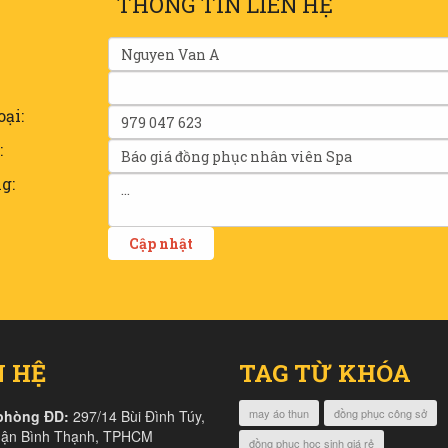
THÔNG TIN LIÊN HỆ
oại:
:
g:
N HỆ
TAG TỪ KHÓA
may áo thun
đồng phục công sở
phòng ĐD:
297/14 Bùi Đình Túy,
uận Bình Thạnh, TPHCM
đồng phục học sinh giá rẻ