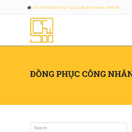
297/14 Bùi Đình Túy, P.24, Quận Bình Thạnh, TPHCM
ĐỒNG PHỤC CÔNG NHÂ