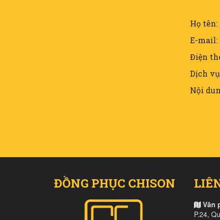
Họ tên:
E-mail:
Điện th
Dịch vụ
Nội dun
ĐỒNG PHỤC CHISON
LIÊ
Văn 
P.24, Q