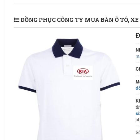
ĐỒNG PHỤC CÔNG TY MUA BÁN Ô TÔ, X
Đ
N
m
Ch
M
đ
K
từ
s
ph
S