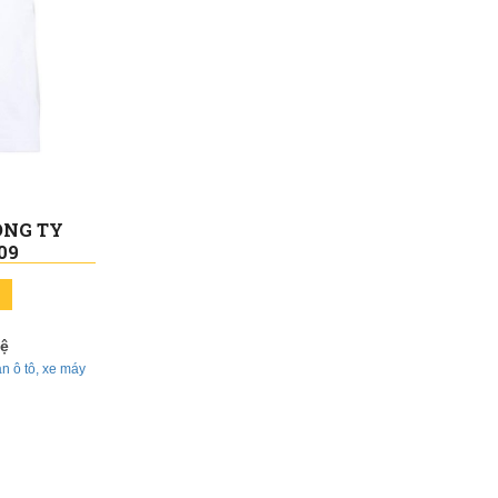
ÔNG TY
09
hệ
n ô tô, xe máy