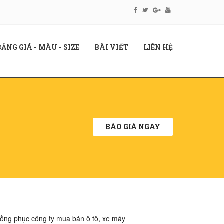
RENT)
(CURRENT)
(CURRENT)
(CURRENT)
BẢNG GIÁ - MÀU - SIZE
BÀI VIẾT
LIÊN HỆ
BÁO GIÁ NGAY
ồng phục công ty mua bán ô tô, xe máy