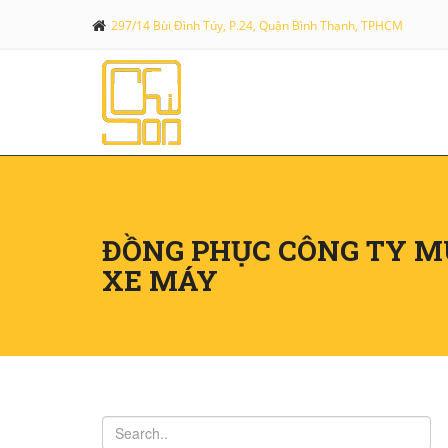
297/14 Bùi Đình Túy, P.24, Quận Bình Thạnh, TPHCM
ĐỒNG PHỤC CÔNG TY MU
XE MÁY