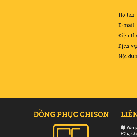
Họ tên:
E-mail:
Điện th
Dịch vụ
Nội dun
ĐỒNG PHỤC CHISON
LIÊ
Văn 
P.24, Q