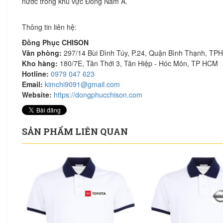
nước trong khu vực Đông Nam Á.
Thông tin liên hệ:
Đồng Phục CHISON
Văn phòng:
297/14 Bùi Đình Túy, P.24, Quận Bình Thạnh, T
Kho hàng:
180/7E, Tân Thới 3, Tân Hiệp - Hóc Môn, TP HCM
Hotline:
0979 047 623
Email:
kimchi9091@gmail.com
Website:
https://dongphucchison.com
SẢN PHẨM LIÊN QUAN