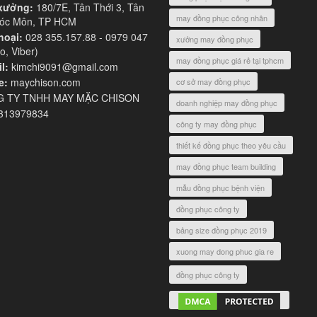
xưởng:
180/7E, Tân Thới 3, Tân
may đồng phục công nhân
Hóc Môn, TP HCM
hoại:
028 355.157.88 - 0979 047
xưởng may đồng phục
o, Viber)
may đồng phục giá rẻ tại tphcm
l:
kimchi9091@gmail.com
e:
maychison.com
cơ sở may đồng phục
 TY TNHH MAY MẶC CHISON
doanh nghiệp may đồng phục
313979834
công ty may đồng phục
thiết kế đồng phục theo yêu cầu
may đồng phục team building
mẫu đồng phục bệnh viện
đồng phục công ty
bảng size đồng phục 2019
xuong may dong phuc gia re
đồng phục công ty