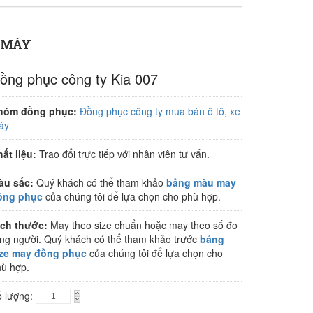
E MÁY
ồng phục công ty Kia 007
hóm đồng phục:
Đồng phục công ty mua bán ô tô, xe
áy
ất liệu:
Trao đổi trực tiếp với nhân viên tư vấn.
àu sắc:
Quý khách có thể tham khảo
bảng màu may
ồng phục
của chúng tôi để lựa chọn cho phù hợp.
ích thước:
May theo size chuẩn hoặc may theo số đo
ng người. Quý khách có thể tham khảo trước
bảng
ize may đồng phục
của chúng tôi để lựa chọn cho
ù hợp.
ố lượng: