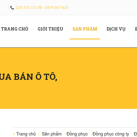
028 355.157.88 - 0979 047 623
(CURRENT)
(CURRENT)
(CURRENT)
(CUR
TRANG CHỦ
GIỚI THIỆU
SẢN PHẨM
DỊCH VỤ
A BÁN Ô TÔ,
Trang chủ
/
Sản phẩm
/
Đồng phục
/
Đồng phục công ty
/
Đ