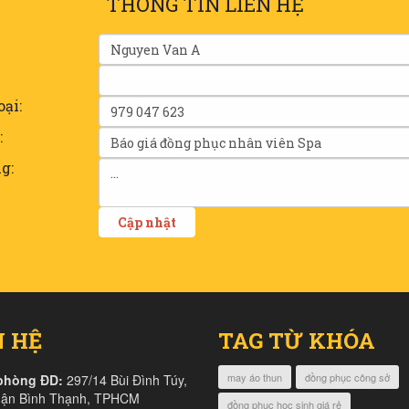
THÔNG TIN LIÊN HỆ
oại:
:
g:
N HỆ
TAG TỪ KHÓA
may áo thun
đồng phục công sở
phòng ĐD:
297/14 Bùi Đình Túy,
uận Bình Thạnh, TPHCM
đồng phục học sinh giá rẻ