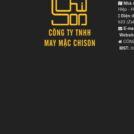
Nhà 
Hiệp - 
Điện t
623 (Zal
E-mai
Websit
CÔNG
MST:
0