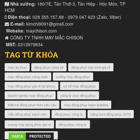
Nhà xưởng:
180/7E, Tân Thới 3, Tân Hiệp - Hóc Môn, TP
HCM
Điện thoại:
028 355.157.88 - 0979 047 623 (Zalo, Viber)
E-mail:
kimchi9091@gmail.com
Website:
maychison.com
CÔNG TY TNHH MAY MẶC CHISON
MST:
0313979834
TAG TỪ KHÓA
may áo thun
đồng phục công sở
đồng phục học sinh giá rẻ
may đồng phục công nhân
xưởng may đồng phục
may đồng phục giá rẻ tại tphcm
cơ sở may đồng phục
doanh nghiệp may đồng phục
công ty may đồng phục
thiết kế đồng phục theo yêu cầu
may đồng phục team building
mẫu đồng phục bệnh viện
đồng phục công ty
bảng size đồng phục 2019
xuong may dong phuc gia re
đồng phục công ty