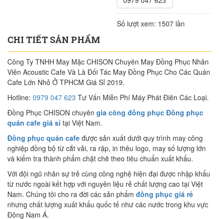
0979 047 623
Số lượt xem:
1507 lần
CHI TIẾT SẢN PHẨM
Công Ty TNHH May Mặc CHISON Chuyên May Đồng Phục Nhân
Viên Acoustic Cafe Và Là Đối Tác May Đồng Phục Cho Các Quán
Cafe Lớn Nhỏ Ở TPHCM Giá Sỉ 2019.
Hotline:
0979 047 623
Tư Vấn Miễn Phí Máy Phát Điên Các Loại.
Đồng Phục CHISON chuyên
gia công đồng phục Đồng phục
quán cafe giá sỉ
tại Việt Nam.
Đồng phục quán cafe
được sản xuất dưới quy trình may công
nghiệp đồng bộ từ cắt vải, ra rập, in thêu logo, may số lượng lớn
và kiểm tra thành phẩm chặt chẽ theo tiêu chuẩn xuất khẩu.
Với đội ngũ nhân sự trẻ cùng công nghệ hiện đại được nhập khẩu
từ nước ngoài kết hợp với nguyên liệu rẻ chất lượng cao tại Việt
Nam. Chúng tôi cho ra đời các sản phẩm
đồng phục giá rẻ
nhưng chất lượng xuất khẩu quốc tế như các nước trong khu vực
Đông Nam Á.