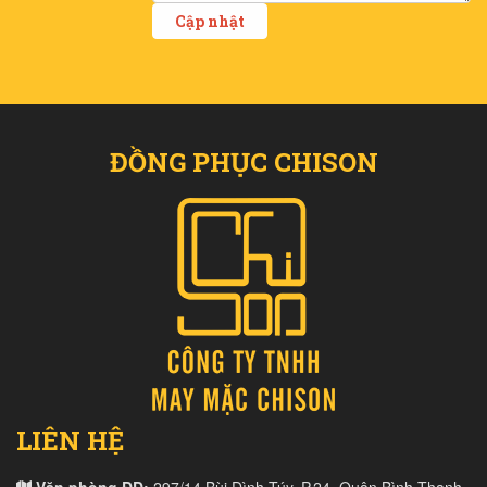
ĐỒNG PHỤC CHISON
LIÊN HỆ
Văn phòng ĐD:
297/14 Bùi Đình Túy, P.24, Quận Bình Thạnh,