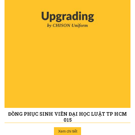
ĐỒNG PHỤC SINH VIÊN ĐẠI HỌC LUẬT TP HCM
015
Xem chi tiết