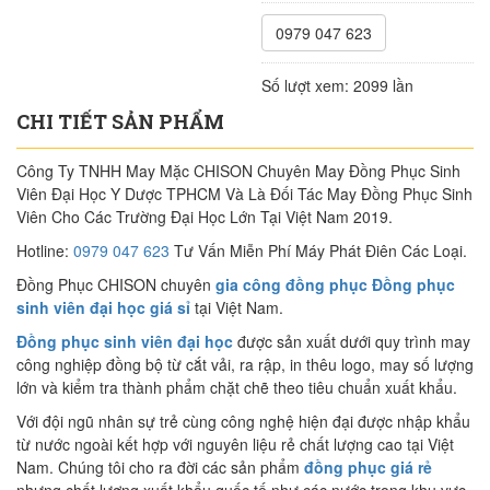
0979 047 623
Số lượt xem:
2099 lần
CHI TIẾT SẢN PHẨM
Công Ty TNHH May Mặc CHISON Chuyên May Đồng Phục Sinh
Viên Đại Học Y Dược TPHCM Và Là Đối Tác May Đồng Phục Sinh
Viên Cho Các Trường Đại Học Lớn Tại Việt Nam 2019.
Hotline:
0979 047 623
Tư Vấn Miễn Phí Máy Phát Điên Các Loại.
Đồng Phục CHISON chuyên
gia công đồng phục Đồng phục
sinh viên đại học giá sỉ
tại Việt Nam.
Đồng phục sinh viên đại học
được sản xuất dưới quy trình may
công nghiệp đồng bộ từ cắt vải, ra rập, in thêu logo, may số lượng
lớn và kiểm tra thành phẩm chặt chẽ theo tiêu chuẩn xuất khẩu.
Với đội ngũ nhân sự trẻ cùng công nghệ hiện đại được nhập khẩu
từ nước ngoài kết hợp với nguyên liệu rẻ chất lượng cao tại Việt
Nam. Chúng tôi cho ra đời các sản phẩm
đồng phục giá rẻ