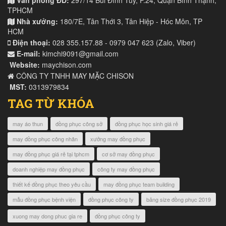
TPHCM
Nhà xưởng:
180/7E, Tân Thới 3, Tân Hiệp - Hóc Môn, TP
HCM
Điện thoại:
028 355.157.88 - 0979 047 623 (Zalo, Viber)
E-mail:
kimchi9091@gmail.com
Website:
maychison.com
CÔNG TY TNHH MAY MẶC CHISON
MST:
0313979834
TAG TỪ KHÓA
may áo thun
đồng phục công sở
đồng phục học sinh giá rẻ
may đồng phục công nhân
xưởng may đồng phục
may đồng phục giá rẻ tại tphcm
cơ sở may đồng phục
doanh nghiệp may đồng phục
công ty may đồng phục
thiết kế đồng phục theo yêu cầu
may đồng phục team building
mẫu đồng phục bệnh viện
đồng phục công ty
bảng size đồng phục 2019
xuong may dong phuc gia re
đồng phục công ty