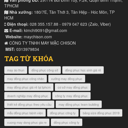
TPHCM
Nhà xưởng:
180/7E, Tân Thới 3, Tân Hiệp - Hóc Môn, TP
HCM
Điện thoại:
028 355.157.88 - 0979 047 623 (Zalo, Viber)
E-mail:
kimchi9091@gmail.com
Website:
maychison.com
CÔNG TY TNHH MAY MẶC CHISON
MST:
0313979834
TAG TỪ KHÓA
may áo thun
đồng phục công sở
đồng phục học sinh giá rẻ
may đồng phục công nhân
xưởng may đồng phục
may đồng phục giá rẻ tại tphcm
cơ sở may đồng phục
doanh nghiệp may đồng phục
công ty may đồng phục
thiết kế đồng phục theo yêu cầu
may đồng phục team building
mẫu đồng phục bệnh viện
đồng phục công ty
bảng size đồng phục 2019
xuong may dong phuc gia re
đồng phục công ty