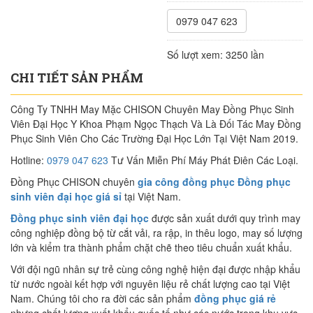
0979 047 623
Số lượt xem:
3250 lần
CHI TIẾT SẢN PHẨM
Công Ty TNHH May Mặc CHISON Chuyên May Đồng Phục Sinh
Viên Đại Học Y Khoa Phạm Ngọc Thạch Và Là Đối Tác May Đồng
Phục Sinh Viên Cho Các Trường Đại Học Lớn Tại Việt Nam 2019.
Hotline:
0979 047 623
Tư Vấn Miễn Phí Máy Phát Điên Các Loại.
Đồng Phục CHISON chuyên
gia công đồng phục Đồng phục
sinh viên đại học giá sỉ
tại Việt Nam.
Đồng phục sinh viên đại học
được sản xuất dưới quy trình may
công nghiệp đồng bộ từ cắt vải, ra rập, in thêu logo, may số lượng
lớn và kiểm tra thành phẩm chặt chẽ theo tiêu chuẩn xuất khẩu.
Với đội ngũ nhân sự trẻ cùng công nghệ hiện đại được nhập khẩu
từ nước ngoài kết hợp với nguyên liệu rẻ chất lượng cao tại Việt
Nam. Chúng tôi cho ra đời các sản phẩm
đồng phục giá rẻ