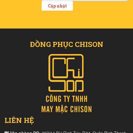
ĐỒNG PHỤC CHISON
LIÊN HỆ
Văn phòng ĐD:
297/14 Bùi Đình Túy, P.24, Quận Bình Thạnh,