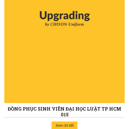
ĐỒNG PHỤC SINH VIÊN ĐẠI HỌC LUẬT TP HCM
015
Xem chi tiết