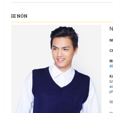
NÓN
N
N
Ch
M
đ
K
từ
s
ph
S