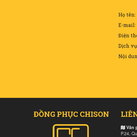
Họ tên:
E-mail:
Điện th
Dịch vụ
Nội dun
ĐỒNG PHỤC CHISON
LIÊ
Văn 
P.24, Q