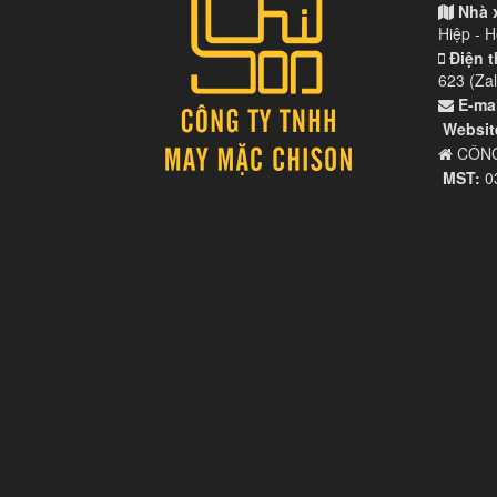
Nhà 
Hiệp - 
Điện t
623 (Zal
E-mai
Websit
CÔNG
MST:
0