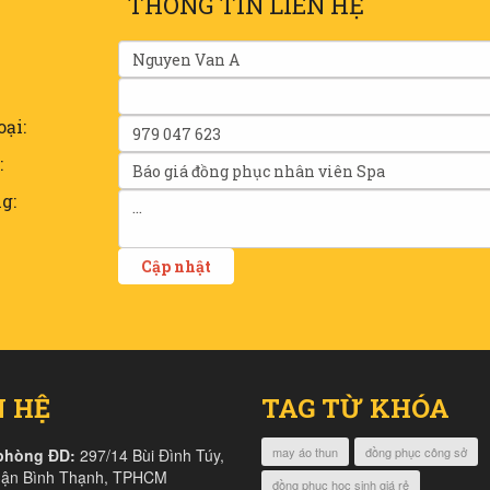
THÔNG TIN LIÊN HỆ
oại:
:
g:
N HỆ
TAG TỪ KHÓA
may áo thun
đồng phục công sở
phòng ĐD:
297/14 Bùi Đình Túy,
uận Bình Thạnh, TPHCM
đồng phục học sinh giá rẻ