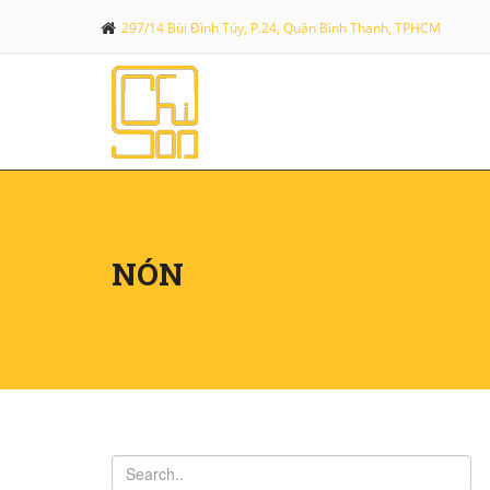
297/14 Bùi Đình Túy, P.24, Quận Bình Thạnh, TPHCM
NÓN