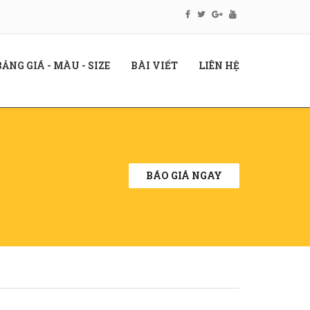
RENT)
(CURRENT)
(CURRENT)
(CURRENT)
BẢNG GIÁ - MÀU - SIZE
BÀI VIẾT
LIÊN HỆ
BÁO GIÁ NGAY