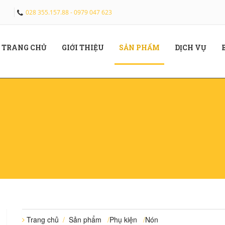
028 355.157.88 - 0979 047 623
(CURRENT)
(CURRENT)
(CURRENT)
(CUR
TRANG CHỦ
GIỚI THIỆU
SẢN PHẨM
DỊCH VỤ
Trang chủ
/
Sản phẩm
/
Phụ kiện
/
Nón