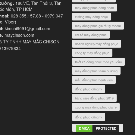
xưởng:
180/7E, Tân Thới 3, Tân
may đồng phục công nhân
Hóc Môn, TP HCM
hoại:
028 355.157.88 - 0979 047
xưởng may đồng phục
o, Viber)
may đồng phục giá rẻ tại tphcm
l:
kimchi9091@gmail.com
e:
maychison.com
cơ sở may đồng phục
 TY TNHH MAY MẶC CHISON
doanh nghiệp may đồng phục
313979834
công ty may đồng phục
thiết kế đồng phục theo yêu cầu
may đồng phục team building
mẫu đồng phục bệnh viện
đồng phục công ty
bảng size đồng phục 2019
xuong may dong phuc gia re
đồng phục công ty