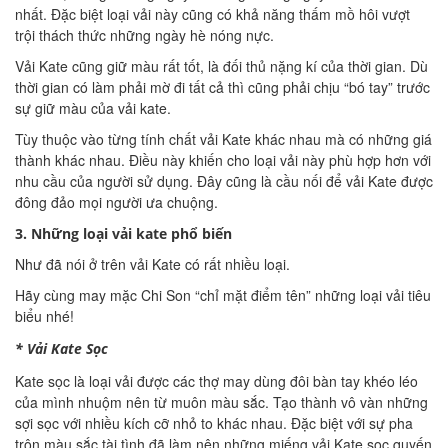
nhất. Đặc biệt loại vải này cũng có khả năng thấm mồ hôi vượt
trội thách thức những ngày hè nóng nực.
Vải Kate cũng giữ màu rất tốt, là đối thủ nặng kí của thời gian. Dù
thời gian có làm phải mờ đi tất cả thì cũng phải chịu “bó tay” trước
sự giữ màu của vải kate.
Tùy thuộc vào từng tính chất vải Kate khác nhau mà có những giá
thành khác nhau. Điều này khiến cho loại vải này phù hợp hơn với
nhu cầu của người sử dụng. Đây cũng là cầu nối để vải Kate được
đông đảo mọi người ưa chuộng.
3. Những loại vải kate phổ biến
Như đã nói ở trên vải Kate có rất nhiều loại.
Hãy cùng may mặc Chi Son “chỉ mặt điểm tên” những loại vải tiêu
biểu nhé!
* Vải Kate Sọc
Kate sọc là loại vải được các thợ may dùng đôi bàn tay khéo léo
của mình nhuộm nên từ muôn màu sắc. Tạo thành vô vàn những
sợi sọc với nhiều kích cỡ nhỏ to khác nhau. Đặc biệt với sự pha
trộn màu sắc tài tình đã làm nên những miếng vải Kate sọc quyến