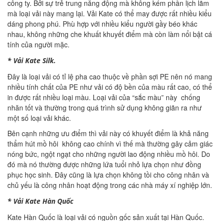
công ty. Bởi sự trẻ trung năng động mà không kém phần lịch lãm
mà loại vải này mang lại. Vải Kate có thể may được rất nhiều kiểu
dáng phong phú. Phù hợp với nhiều kiểu người gầy béo khác
nhau, không những che khuất khuyết điểm mà còn làm nổi bật cá
tính của người mặc.
* Vải Kate Silk.
Đây là loại vải có tỉ lệ pha cao thuộc về phần sợi PE nên nó mang
nhiều tính chất của PE như vải có độ bền của màu rất cao, có thể
in được rất nhiều loại màu. Loại vải của “sắc màu” này chống
nhăn tốt và thường trong quá trình sử dụng không giãn ra như
một số loại vải khác.
Bên cạnh những ưu điểm thì vải này có khuyết điểm là khả năng
thẩm hút mồ hôi không cao chính vì thế mà thường gây cảm giác
nóng bức, ngột ngạt cho những người lao động nhiều mồ hôi. Do
đó mà nó thường được những lứa tuổi nhỏ lựa chọn như đồng
phục học sinh. Đây cũng là lựa chọn không tồi cho công nhân và
chủ yếu là công nhân hoạt động trong các nhà máy xí nghiệp lớn.
* Vải Kate Hàn Quốc
Kate Hàn Quốc là loại vải có nguồn gốc sản xuất tại Hàn Quốc.