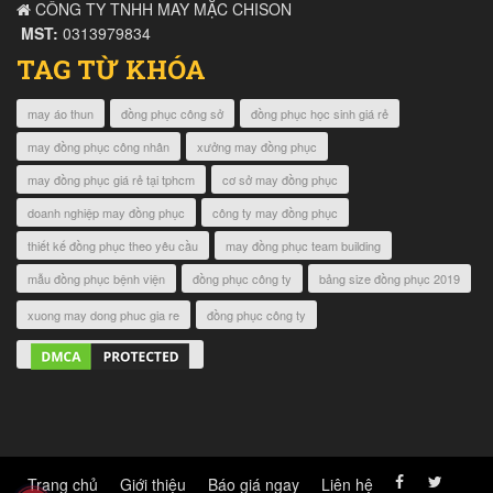
CÔNG TY TNHH MAY MẶC CHISON
MST:
0313979834
TAG TỪ KHÓA
may áo thun
đồng phục công sở
đồng phục học sinh giá rẻ
may đồng phục công nhân
xưởng may đồng phục
may đồng phục giá rẻ tại tphcm
cơ sở may đồng phục
doanh nghiệp may đồng phục
công ty may đồng phục
thiết kế đồng phục theo yêu cầu
may đồng phục team building
mẫu đồng phục bệnh viện
đồng phục công ty
bảng size đồng phục 2019
xuong may dong phuc gia re
đồng phục công ty
Trang chủ
Giới thiệu
Báo giá ngay
Liên hệ