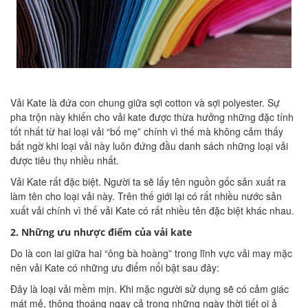
Vải Kate là đứa con chung giữa sợi cotton và sợi polyester. Sự
pha trộn này khiến cho vải kate được thừa hưởng những đặc tính
tốt nhất từ hai loại vải “bố mẹ” chính vì thế mà không cảm thấy
bất ngờ khi loại vải này luôn đứng đầu danh sách những loại vải
được tiêu thụ nhiều nhất.
Vải Kate rất đặc biệt. Người ta sẽ lấy tên nguồn gốc sản xuất ra
làm tên cho loại vải này. Trên thế giới lại có rất nhiều nước sản
xuất vải chính vì thế vải Kate có rất nhiều tên đặc biệt khác nhau.
2. Những ưu nhược điểm của vải kate
Do là con lai giữa hai “ông bà hoàng” trong lĩnh vực vải may mặc
nên vải Kate có những ưu điểm nổi bật sau đây:
Đây là loại vải mềm mịn. Khi mặc người sử dụng sẽ có cảm giác
mát mẻ, thông thoáng ngay cả trong những ngày thời tiết oi ả