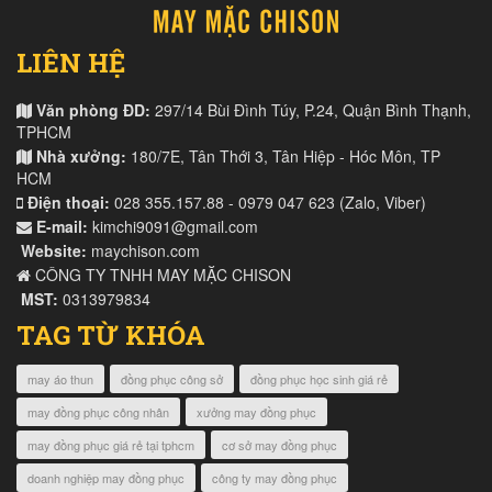
LIÊN HỆ
Văn phòng ĐD:
297/14 Bùi Đình Túy, P.24, Quận Bình Thạnh,
TPHCM
Nhà xưởng:
180/7E, Tân Thới 3, Tân Hiệp - Hóc Môn, TP
HCM
Điện thoại:
028 355.157.88 - 0979 047 623 (Zalo, Viber)
E-mail:
kimchi9091@gmail.com
Website:
maychison.com
CÔNG TY TNHH MAY MẶC CHISON
MST:
0313979834
TAG TỪ KHÓA
may áo thun
đồng phục công sở
đồng phục học sinh giá rẻ
may đồng phục công nhân
xưởng may đồng phục
may đồng phục giá rẻ tại tphcm
cơ sở may đồng phục
doanh nghiệp may đồng phục
công ty may đồng phục