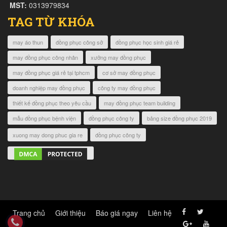
MST:
0313979834
TAG TỪ KHÓA
may áo thun
đồng phục công sở
đồng phục học sinh giá rẻ
may đồng phục công nhân
xưởng may đồng phục
may đồng phục giá rẻ tại tphcm
cơ sở may đồng phục
doanh nghiệp may đồng phục
công ty may đồng phục
thiết kế đồng phục theo yêu cầu
may đồng phục team building
mẫu đồng phục bệnh viện
đồng phục công ty
bảng size đồng phục 2019
xuong may dong phuc gia re
đồng phục công ty
Trang chủ
Giới thiệu
Báo giá ngay
Liên hệ