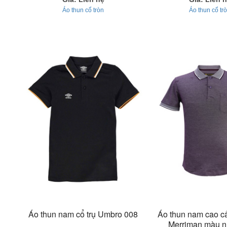
Áo thun cổ tròn
Áo thun cổ tr
Áo thun nam cổ trụ Umbro 008
Áo thun nam cao c
Merriman màu n