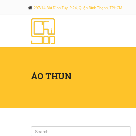
297/14 Bùi Đình Túy, P.24, Quận Bình Thạnh, TPHCM
ÁO THUN