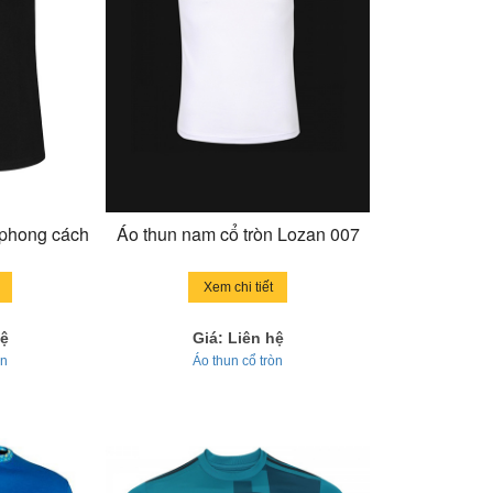
 phong cách
Áo thun nam cổ tròn Lozan 007
Xem chi tiết
hệ
Giá: Liên hệ
òn
Áo thun cổ tròn