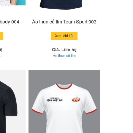
 body 004
Áo thun cổ tim Team Sport 003
Xem chi tiết
hệ
Giá: Liên hệ
m
Áo thun cổ tim