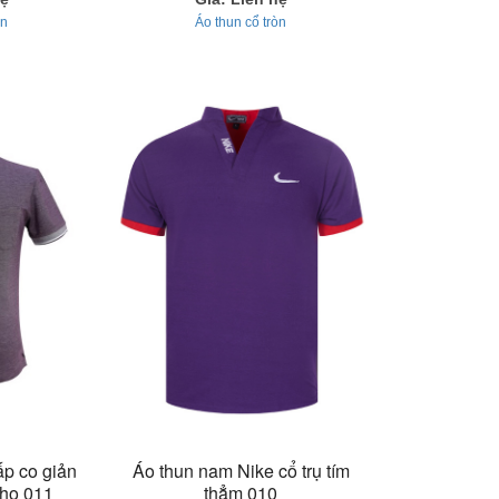
òn
Áo thun cổ tròn
ấp co giản
Áo thun nam Nike cổ trụ tím
ho 011
thẳm 010