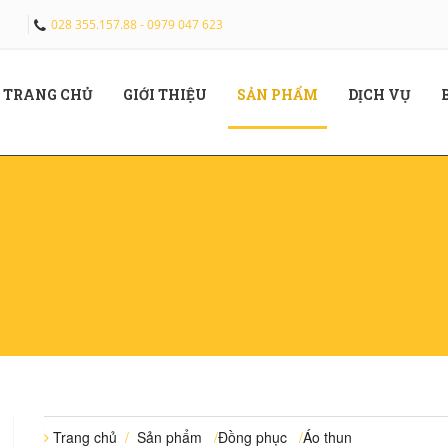
028 355.157.88 - 0979 047 623
(CURRENT)
(CURRENT)
(CURRENT)
(CUR
TRANG CHỦ
GIỚI THIỆU
SẢN PHẨM
DỊCH VỤ
Trang chủ
/
Sản phẩm
/
Đồng phục
/
Áo thun