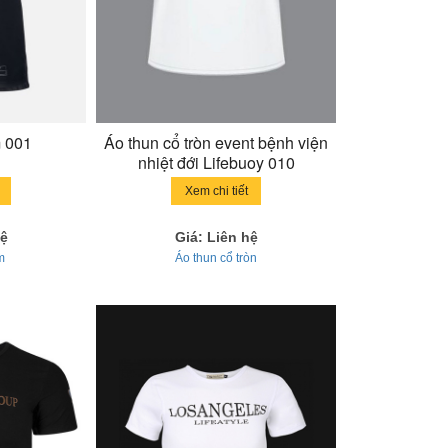
m 001
Áo thun cổ tròn event bệnh viện
nhiệt đới Lifebuoy 010
Xem chi tiết
hệ
Giá: Liên hệ
m
Áo thun cổ tròn