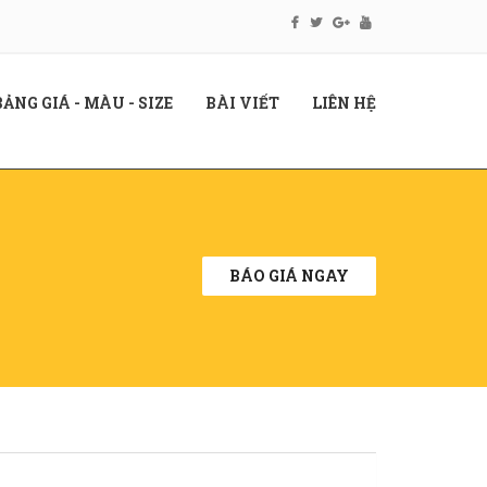
RENT)
(CURRENT)
(CURRENT)
(CURRENT)
BẢNG GIÁ - MÀU - SIZE
BÀI VIẾT
LIÊN HỆ
BÁO GIÁ NGAY