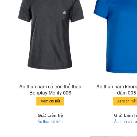
Áo thun nam cổ tròn thể thao
Áo thun nam khôn
Benplay Menly 006
đậm 005
Xem chi tiết
Xem chi tiết
Giá: Liên hệ
Giá: Liên 
Áo thun cổ tròn
Áo thun cổ tr