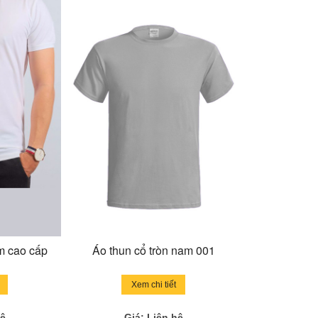
m cao cấp
Áo thun cổ tròn nam 001
Xem chi tiết
hệ
Giá: Liên hệ