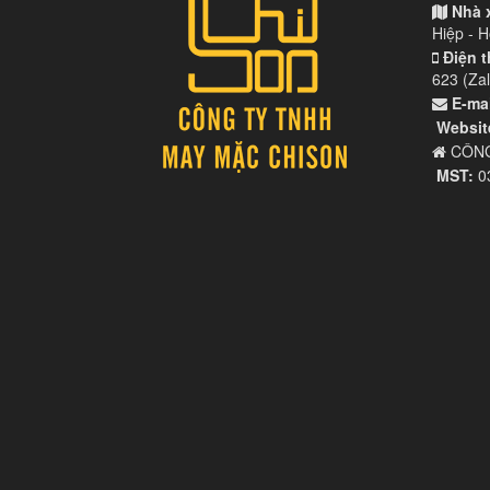
Nhà 
Hiệp - 
Điện t
623 (Zal
E-mai
Websit
CÔNG
MST:
0