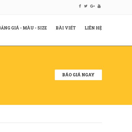
RENT)
(CURRENT)
(CURRENT)
(CURRENT)
BẢNG GIÁ - MÀU - SIZE
BÀI VIẾT
LIÊN HỆ
BÁO GIÁ NGAY