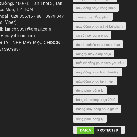
xưởng:
180/7E, Tân Thới 3, Tân
may đồng phục công nhân
Hóc Môn, TP HCM
hoại:
028 355.157.88 - 0979 047
xưởng may đồng phục
o, Viber)
may đồng phục giá rẻ tại tphcm
l:
kimchi9091@gmail.com
e:
maychison.com
cơ sở may đồng phục
 TY TNHH MAY MẶC CHISON
doanh nghiệp may đồng phục
313979834
công ty may đồng phục
thiết kế đồng phục theo yêu cầu
may đồng phục team building
mẫu đồng phục bệnh viện
đồng phục công ty
bảng size đồng phục 2019
xuong may dong phuc gia re
đồng phục công ty