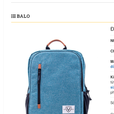
BALO
Đ
N
Ch
M
đ
K
từ
s
ph
S