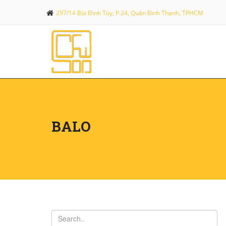
297/14 Bùi Đình Túy, P.24, Quận Bình Thạnh, TPHCM
BALO