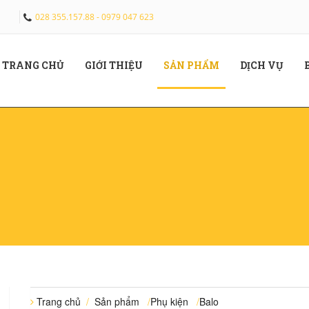
028 355.157.88 - 0979 047 623
(CURRENT)
(CURRENT)
(CURRENT)
(CUR
TRANG CHỦ
GIỚI THIỆU
SẢN PHẨM
DỊCH VỤ
Trang chủ
/
Sản phẩm
/
Phụ kiện
/
Balo