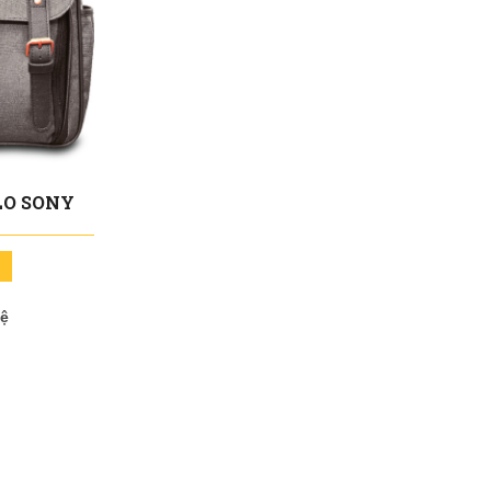
LO SONY
hệ