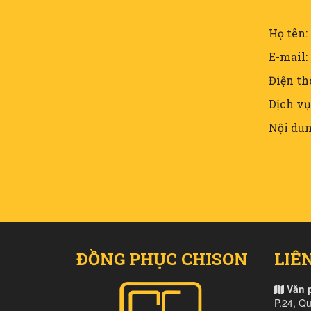
Họ tên:
E-mail:
Điện th
Dịch vụ
Nội dun
ĐỒNG PHỤC CHISON
LIÊ
Văn 
P.24, Q