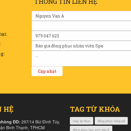
THÔNG TIN LIÊN HỆ
oại:
:
g:
N HỆ
TAG TỪ KHÓA
may áo thun
đồng phục công sở
phòng ĐD:
297/14 Bùi Đình Túy,
uận Bình Thạnh, TPHCM
đồng phục học sinh giá rẻ