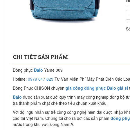
G
Số
CHI TIẾT SẢN PHẨM
Đồng phục
Balo
Yame 009
Hotline:
0979 047 623
Tư Vấn Miễn Phí Máy Phát Điên Các Loạ
Đồng Phục CHISON chuyên
gia công đồng phục Balo giá sỉ
t
Balo
được sản xuất dưới quy trình may công nghiệp đồng bộ từ c
tra thành phẩm chặt chẽ theo tiêu chuẩn xuất khẩu.
Với đội ngũ nhân sự trẻ cùng công nghệ hiện đại được nhập khẩ
cao tại Việt Nam. Chúng tôi cho ra đời các sản phẩm
đồng phục
nước trong khu vực Đông Nam Á.