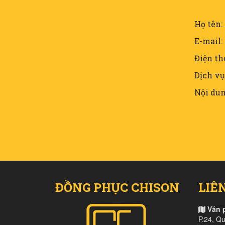
Họ tên:
E-mail:
Điện th
Dịch vụ
Nội dun
ĐỒNG PHỤC CHISON
LIÊ
Văn 
P.24, Q