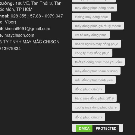
xưởng:
180/7E, Tân Thới 3, Tân
may đồng phục công nhân
Hóc Môn, TP HCM
hoại:
028 355.157.88 - 0979 047
xưởng may đồng phục
o, Viber)
may đồng phục giá rẻ tại tphcm
l:
kimchi9091@gmail.com
e:
maychison.com
cơ sở may đồng phục
 TY TNHH MAY MẶC CHISON
doanh nghiệp may đồng phục
313979834
công ty may đồng phục
thiết kế đồng phục theo yêu cầu
may đồng phục team building
mẫu đồng phục bệnh viện
đồng phục công ty
bảng size đồng phục 2019
xuong may dong phuc gia re
đồng phục công ty