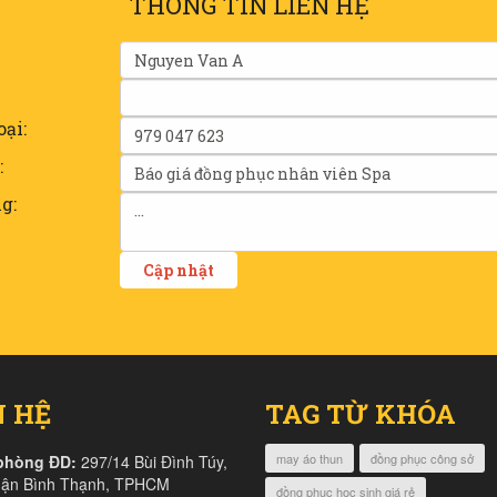
THÔNG TIN LIÊN HỆ
oại:
:
g:
N HỆ
TAG TỪ KHÓA
may áo thun
đồng phục công sở
phòng ĐD:
297/14 Bùi Đình Túy,
uận Bình Thạnh, TPHCM
đồng phục học sinh giá rẻ