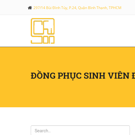
297/14 Bùi Đình Túy, P.24, Quận Bình Thạnh, TPHCM
ĐỒNG PHỤC SINH VIÊN 