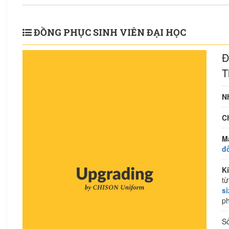
ĐỒNG PHỤC SINH VIÊN ĐẠI HỌC
Đ
T
N
Ch
M
đ
K
từ
s
ph
S