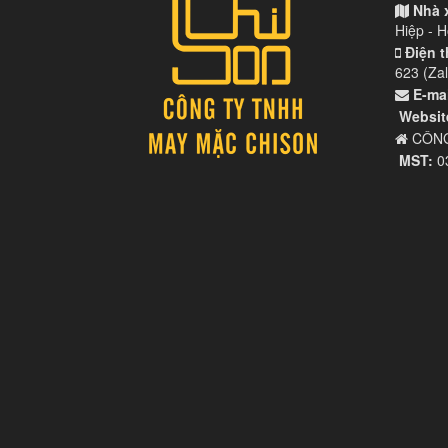
Nhà 
Hiệp - 
Điện t
623 (Zal
E-mai
Websit
CÔNG
MST:
0