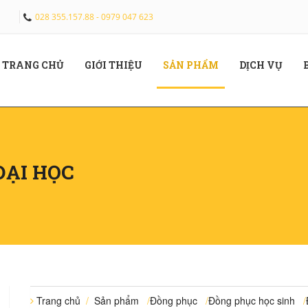
028 355.157.88 - 0979 047 623
(CURRENT)
(CURRENT)
(CURRENT)
(CUR
TRANG CHỦ
GIỚI THIỆU
SẢN PHẨM
DỊCH VỤ
ĐẠI HỌC
Trang chủ
/
Sản phẩm
/
Đồng phục
/
Đồng phục học sinh
/