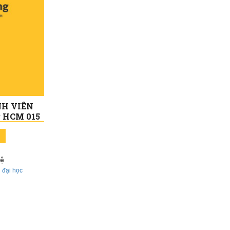
NH VIÊN
P HCM 015
hệ
 đại học