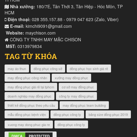
Nhà xưởng:
180/7E, Tân Thới 3, Tân Hiệp - Hóc Môn, TP
HCM
Điện thoại:
028 355.157.88 - 0979 047 623 (Zalo, Viber)
E-mail:
kimchi9091@gmail.com
Website:
maychison.com
CÔNG TY TNHH MAY MẶC CHISON
MST:
0313979834
TAG TỪ KHÓA
may áo thun
đồng phục công sở
đồng phục học sinh giá rẻ
may đồng phục công nhân
xưởng may đồng phục
may đồng phục giá rẻ tại tphcm
cơ sở may đồng phục
doanh nghiệp may đồng phục
công ty may đồng phục
thiết kế đồng phục theo yêu cầu
may đồng phục team building
mẫu đồng phục bệnh viện
đồng phục công ty
bảng size đồng phục 2019
xuong may dong phuc gia re
đồng phục công ty