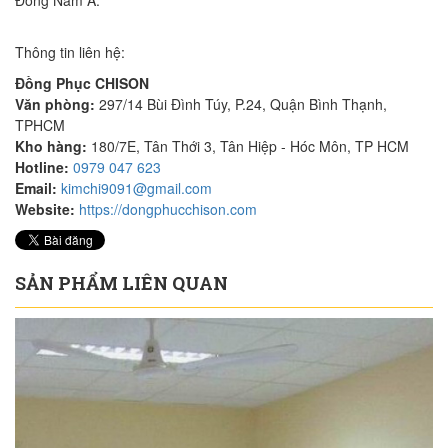
Đông Nam Á.
Thông tin liên hệ:
Đồng Phục CHISON
Văn phòng:
297/14 Bùi Đình Túy, P.24, Quận Bình Thạnh,
TPHCM
Kho hàng:
180/7E, Tân Thới 3, Tân Hiệp - Hóc Môn, TP HCM
Hotline:
0979 047 623
Email:
kimchi9091@gmail.com
Website:
https://dongphucchison.com
SẢN PHẨM LIÊN QUAN