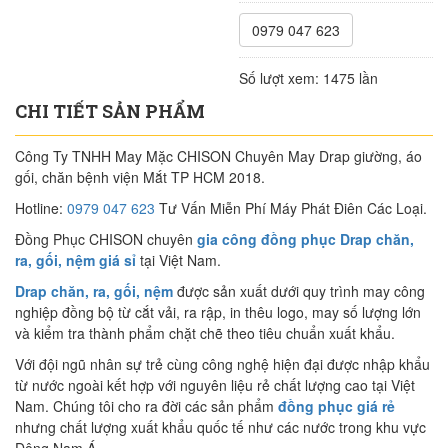
0979 047 623
Số lượt xem:
1475 lần
CHI TIẾT SẢN PHẨM
Công Ty TNHH May Mặc CHISON Chuyên May Drap giường, áo
gối, chăn bệnh viện Mắt TP HCM 2018.
Hotline:
0979 047 623
Tư Vấn Miễn Phí Máy Phát Điên Các Loại.
Đồng Phục CHISON chuyên
gia công đồng phục Drap chăn,
ra, gối, nệm giá sỉ
tại Việt Nam.
Drap chăn, ra, gối, nệm
được sản xuất dưới quy trình may công
nghiệp đồng bộ từ cắt vải, ra rập, in thêu logo, may số lượng lớn
và kiểm tra thành phẩm chặt chẽ theo tiêu chuẩn xuất khẩu.
Với đội ngũ nhân sự trẻ cùng công nghệ hiện đại được nhập khẩu
từ nước ngoài kết hợp với nguyên liệu rẻ chất lượng cao tại Việt
Nam. Chúng tôi cho ra đời các sản phẩm
đồng phục giá rẻ
nhưng chất lượng xuất khẩu quốc tế như các nước trong khu vực