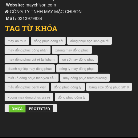
Website:
maychison.com
CÔNG TY TNHH MAY MẶC CHISON
MST:
0313979834
TAG TỪ KHÓA
may áo thun
đồng phục công sở
đồng phục học sinh giá rẻ
may đồng phục công nhân
xưởng may đồng phục
may đồng phục giá rẻ tại tphcm
cơ sở may đồng phục
doanh nghiệp may đồng phục
công ty may đồng phục
thiết kế đồng phục theo yêu cầu
may đồng phục team building
mẫu đồng phục bệnh viện
đồng phục công ty
bảng size đồng phục 2019
xuong may dong phuc gia re
đồng phục công ty