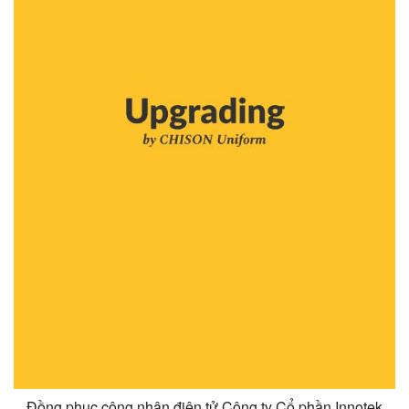
Đồng phục công nhân điện tử Công ty Cổ phần Innotek