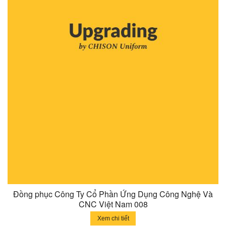
Đồng phục Công Ty Cổ Phần Ứng Dụng Công Nghệ Và
CNC Việt Nam 008
Xem chi tiết