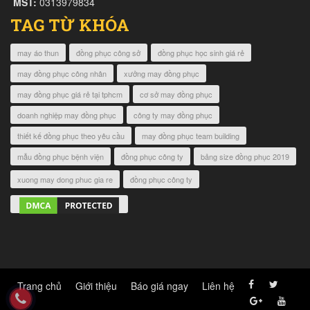
MST:
0313979834
TAG TỪ KHÓA
may áo thun
đồng phục công sở
đồng phục học sinh giá rẻ
may đồng phục công nhân
xưởng may đồng phục
may đồng phục giá rẻ tại tphcm
cơ sở may đồng phục
doanh nghiệp may đồng phục
công ty may đồng phục
thiết kế đồng phục theo yêu cầu
may đồng phục team building
mẫu đồng phục bệnh viện
đồng phục công ty
bảng size đồng phục 2019
xuong may dong phuc gia re
đồng phục công ty
Trang chủ
Giới thiệu
Báo giá ngay
Liên hệ