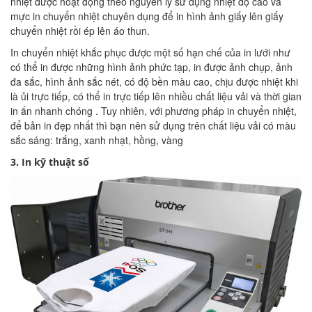
nhiệt được hoạt động theo nguyên lý sử dụng nhiệt độ cao và
mực in chuyển nhiệt chuyên dụng để in hình ảnh giấy lên giấy
chuyển nhiệt rồi ép lên áo thun.
In chuyển nhiệt khắc phục được một số hạn chế của in lưới như
có thể in được những hình ảnh phức tạp, in được ảnh chụp, ảnh
đa sắc, hình ảnh sắc nét, có độ bền màu cao, chịu được nhiệt khi
là ủi trực tiếp, có thể in trực tiếp lên nhiều chất liệu vải và thời gian
in ấn nhanh chóng . Tuy nhiên, với phương pháp in chuyển nhiệt,
để bản in đẹp nhất thì bạn nên sử dụng trên chất liệu vải có màu
sắc sáng: trắng, xanh nhạt, hồng, vàng
3. In kỹ thuật số