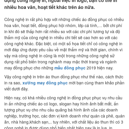
dụng công nghệ in, ngoài việc in logo, bạn có thể in
nhiều hoa văn, hoạt tiết khác trên áo nữa.
Công nghệ in rất phù hợp với những chiếc áo đồng phục có nhiều
hoa văn, hoạt tiết, đồng phục hội nhóm, lớp cá tính,… bởi chi phí
in khi đó sẽ thấp hơn rất nhiều so với các chi phí tương tự và độ
thẩm mỹ của công nghệ in nhiều chi tiết sẽ cao hơn so với các
công nghệ khác. Đặc biệt, có một số họa tiết chỉ có công nghệ in
mới đáp ứng được yêu cầu về mặt thẩm mỹ và thời gian, chính vì
vậy mà công nghệ in cũng là một trong những công nghệ sử
dụng rất phổ biến trong nghành may mặc thời trang và ngành
may đồng phục cho những
mẫu đồng phục
2019 hiện nay.
Vậy công nghệ in trên áo thun đồng phục như thế nào, cách thức
in ra sao,
xưởng may đồng phục
mời bạn cùng tham khảo phần
viết dưới đây.
Hiện nay, có khá nhiều công nghệ in đồng phục phục vụ nhu cầu
in ấn những chiếc áo có logo, slogan hay hình ảnh bắt mắt, ấn
tượng phục vụ cho nhu cầu quảng bá hình ảnh của các doanh
nghiệp, trường học, các đơn vị kinh doanh như quán cà phê, quán
ăn, nhà hàng,khách sạn,.. tuy nhiên, với chất liệu áo thun thì có 3
công nghệ in được dùng phổ biến nhất hiện nay là in lụa, in