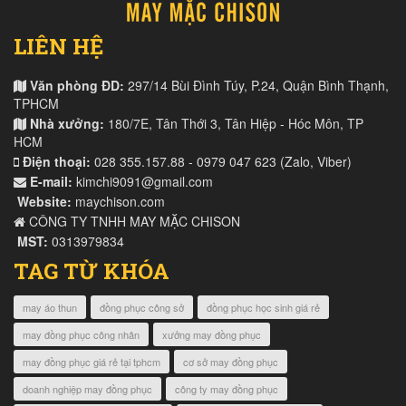
LIÊN HỆ
Văn phòng ĐD:
297/14 Bùi Đình Túy, P.24, Quận Bình Thạnh,
TPHCM
Nhà xưởng:
180/7E, Tân Thới 3, Tân Hiệp - Hóc Môn, TP
HCM
Điện thoại:
028 355.157.88 - 0979 047 623 (Zalo, Viber)
E-mail:
kimchi9091@gmail.com
Website:
maychison.com
CÔNG TY TNHH MAY MẶC CHISON
MST:
0313979834
TAG TỪ KHÓA
may áo thun
đồng phục công sở
đồng phục học sinh giá rẻ
may đồng phục công nhân
xưởng may đồng phục
may đồng phục giá rẻ tại tphcm
cơ sở may đồng phục
doanh nghiệp may đồng phục
công ty may đồng phục