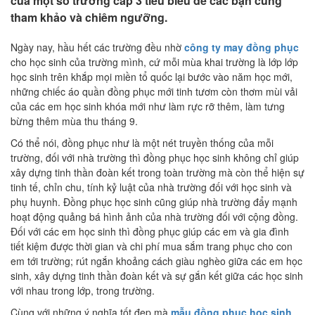
của một số trường cấp 3 tiêu biểu để các bạn cùng
tham khảo và chiêm ngưỡng.
Ngày nay, hầu hết các trường đều nhờ
công ty may đồng phục
cho học sinh của trường mình, cứ mỗi mùa khai trường là lớp lớp
học sinh trên khắp mọi miền tổ quốc lại bước vào năm học mới,
những chiếc áo quần đồng phục mới tinh tươm còn thơm mùi vải
của các em học sinh khóa mới như làm rực rỡ thêm, làm tưng
bừng thêm mùa thu tháng 9.
Có thể nói, đồng phục như là một nét truyền thống của mỗi
trường, đối với nhà trường thì đồng phục học sinh không chỉ giúp
xây dựng tinh thần đoàn kết trong toàn trường mà còn thể hiện sự
tinh tế, chỉn chu, tính kỷ luật của nhà trường đối với học sinh và
phụ huynh. Đồng phục học sinh cũng giúp nhà trường đẩy mạnh
hoạt động quảng bá hình ảnh của nhà trường đối với cộng đồng.
Đối với các em học sinh thì đồng phục giúp các em và gia đình
tiết kiệm được thời gian và chi phí mua sắm trang phục cho con
em tới trường; rút ngắn khoảng cách giàu nghèo giữa các em học
sinh, xây dựng tinh thần đoàn kết và sự gắn kết giữa các học sinh
với nhau trong lớp, trong trường.
Cùng với những ý nghĩa tốt đẹp mà
mẫu đồng phục học sinh