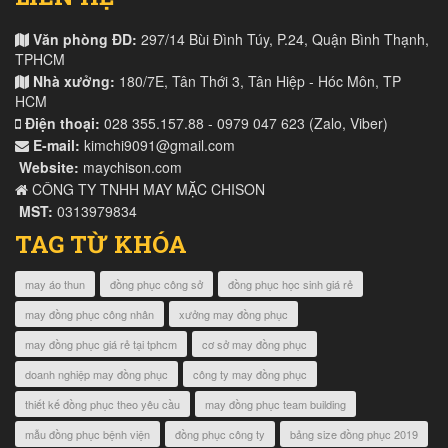
Văn phòng ĐD:
297/14 Bùi Đình Túy, P.24, Quận Bình Thạnh,
TPHCM
Nhà xưởng:
180/7E, Tân Thới 3, Tân Hiệp - Hóc Môn, TP
HCM
Điện thoại:
028 355.157.88 - 0979 047 623 (Zalo, Viber)
E-mail:
kimchi9091@gmail.com
Website:
maychison.com
CÔNG TY TNHH MAY MẶC CHISON
MST:
0313979834
TAG TỪ KHÓA
may áo thun
đồng phục công sở
đồng phục học sinh giá rẻ
may đồng phục công nhân
xưởng may đồng phục
may đồng phục giá rẻ tại tphcm
cơ sở may đồng phục
doanh nghiệp may đồng phục
công ty may đồng phục
thiết kế đồng phục theo yêu cầu
may đồng phục team building
mẫu đồng phục bệnh viện
đồng phục công ty
bảng size đồng phục 2019