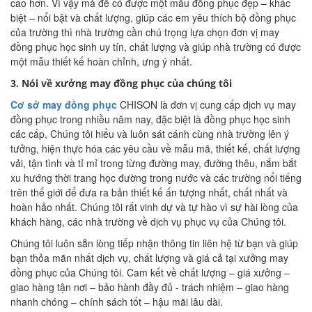
cao hơn. Vì vậy mà để có được một mẫu đồng phục đẹp – khác
biệt – nổi bật và chất lượng, giúp các em yêu thích bộ đồng phục
của trường thì nhà trường cần chú trọng lựa chọn đơn vị may
đồng phục học sinh uy tín, chất lượng và giúp nhà trường có được
một mẫu thiết kế hoàn chỉnh, ưng ý nhất.
3. Nói về xưởng may đồng phục của chúng tôi
Cơ sở may đồng phục
CHISON là đơn vị cung cấp dịch vụ may
đồng phục trong nhiều năm nay, đặc biệt là đồng phục học sinh
các cấp, Chúng tôi hiểu và luôn sát cánh cùng nhà trường lên ý
tưởng, hiện thực hóa các yêu cầu về mẫu mã, thiết kế, chất lượng
vải, tận tình và tỉ mỉ trong từng đường may, đường thêu, nắm bắt
xu hướng thời trang học đường trong nước và các trường nổi tiếng
trên thế giới để đưa ra bản thiết kế ấn tượng nhất, chất nhất và
hoàn hảo nhất. Chúng tôi rất vinh dự và tự hào vì sự hài lòng của
khách hàng, các nhà trường về dịch vụ phục vụ của Chúng tôi.
Chúng tôi luôn sẵn lòng tiếp nhận thông tin liên hệ từ bạn và giúp
bạn thỏa mãn nhất dịch vụ, chất lượng và giá cả tại xưởng may
đồng phục của Chúng tôi. Cam kết về chất lượng – giá xưởng –
giao hàng tận nơi – bảo hành đầy đủ - trách nhiệm – giao hàng
nhanh chóng – chính sách tốt – hậu mãi lâu dài.